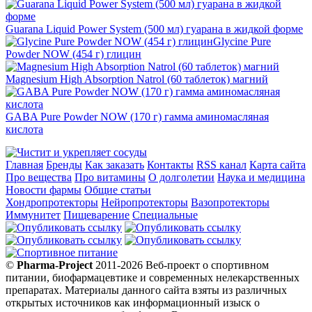
Guarana Liquid Power System (500 мл) гуарана в жидкой форме
Glycine Pure
Powder NOW (454 г) глицин
Magnesium High Absorption Natrol (60 таблеток) магний
GABA Pure Powder NOW (170 г) гамма аминомасляная
кислота
Главная
Бренды
Как заказать
Контакты
RSS канал
Карта сайта
Про вещества
Про витамины
О долголетии
Наука и медицина
Новости фармы
Общие статьи
Хондропротекторы
Нейропротекторы
Вазопротекторы
Иммунитет
Пищеварение
Специальные
©
Pharma-Project
2011-2026 Веб-проект о спортивном
питании, биофармацевтике и современных нелекарственных
препаратах. Материалы данного сайта взяты из различных
открытых источников как информационный изыск о