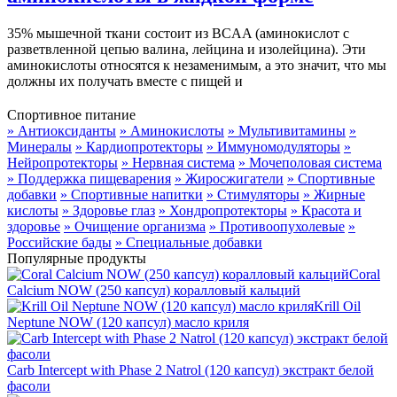
35% мышечной ткани состоит из BCAA (аминокислот с
разветвленной цепью валина, лейцина и изолейцина). Эти
аминокислоты относятся к незаменимым, а это значит, что мы
должны их получать вместе с пищей и
Спортивное питание
» Антиоксиданты
» Аминокислоты
» Мультивитамины
»
Минералы
» Кардиопротекторы
» Иммуномодуляторы
»
Нейропротекторы
» Нервная система
» Мочеполовая система
» Поддержка пищеварения
» Жиросжигатели
» Спортивные
добавки
» Спортивные напитки
» Стимуляторы
» Жирные
кислоты
» Здоровье глаз
» Хондропротекторы
» Красота и
здоровье
» Очищение организма
» Противоопухолевые
»
Российские бады
» Специальные добавки
Популярные продукты
Coral
Calcium NOW (250 капсул) коралловый кальций
Krill Oil
Neptune NOW (120 капсул) масло криля
Carb Intercept with Phase 2 Natrol (120 капсул) экстракт белой
фасоли