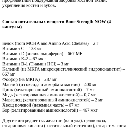
профилактики поддержания здоровья костной ткани,
укрепления костей и зубов.
Состав питательных веществ Bone Strength NOW (4
капсулы)
Белок (from MCHA and Amino Acid Chelates) – 2 г
Витамин С – 133 мг
Витамин D (холикальциферол) – 667 МЕ
Витамин К-2 – 67 мкг
Витамин В-1 (Тиамин HCl) – 3 мг
Кальций (из МКГА микрокристаллический гидроксиапатит) –
667 мг
Фосфор (из МКГА) – 287 мг
Магний (из оксида и аскорбата магния) – 400 мг
Цинк (хелатированный аминокислотой) – 7 мг
Медь (хелатированная аминокислотой) – 0,7 мг
Марганец (хелатированный аминокислотой) – 2 мг
Хвощ полевой (наземная часть) – 67 мг
Бор (хелатированный аминокислотой) – 467 мкг
Другие ингредиенты: желатин (капсула), целлюлоза,
стеариновая кислота (растительный источник), стеарат магния