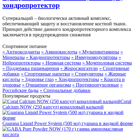
хондропротектор
Суперкальций – биологически активный комплекс,
обеспечивающий защиту и восстановление костной ткани.
Принцип действие данного хондропротекторного комплекса
заключается в предупреждении снижения
Спортивное питание
» Антиоксиданты
» Аминокислоты
» Мультивитамины
»
Минералы
» Кардиопротекторы
» Иммуномодуляторы
»
Нейропротекторы
» Нервная система
» Мочеполовая система
» Поддержка пищеварения
» Жиросжигатели
» Спортивные
добавки
» Спортивные напитки
» Стимуляторы
» Жирные
кислоты
» Здоровье глаз
» Хондропротекторы
» Красота и
здоровье
» Очищение организма
» Противоопухолевые
»
Российские бады
» Специальные добавки
Популярные продукты
Coral
Calcium NOW (250 капсул) коралловый кальций
Guarana Liquid Power System (500 мл) гуарана в жидкой форме