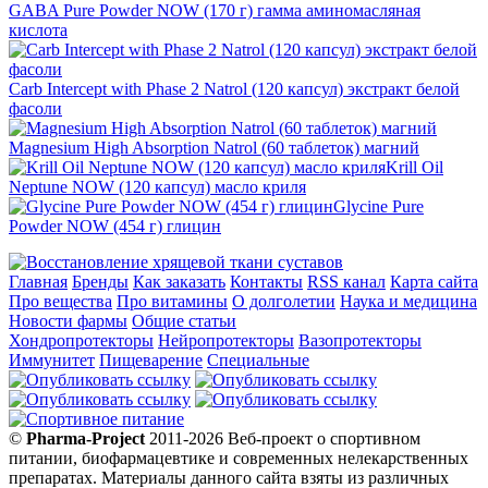
GABA Pure Powder NOW (170 г) гамма аминомасляная
кислота
Carb Intercept with Phase 2 Natrol (120 капсул) экстракт белой
фасоли
Magnesium High Absorption Natrol (60 таблеток) магний
Krill Oil
Neptune NOW (120 капсул) масло криля
Glycine Pure
Powder NOW (454 г) глицин
Главная
Бренды
Как заказать
Контакты
RSS канал
Карта сайта
Про вещества
Про витамины
О долголетии
Наука и медицина
Новости фармы
Общие статьи
Хондропротекторы
Нейропротекторы
Вазопротекторы
Иммунитет
Пищеварение
Специальные
©
Pharma-Project
2011-2026 Веб-проект о спортивном
питании, биофармацевтике и современных нелекарственных
препаратах. Материалы данного сайта взяты из различных