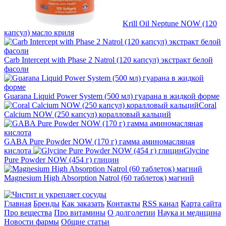
Krill Oil Neptune NOW (120
капсул) масло криля
Carb Intercept with Phase 2 Natrol (120 капсул) экстракт белой
фасоли
Guarana Liquid Power System (500 мл) гуарана в жидкой форме
Coral
Calcium NOW (250 капсул) коралловый кальций
GABA Pure Powder NOW (170 г) гамма аминомасляная
кислота
Glycine
Pure Powder NOW (454 г) глицин
Magnesium High Absorption Natrol (60 таблеток) магний
Главная
Бренды
Как заказать
Контакты
RSS канал
Карта сайта
Про вещества
Про витамины
О долголетии
Наука и медицина
Новости фармы
Общие статьи