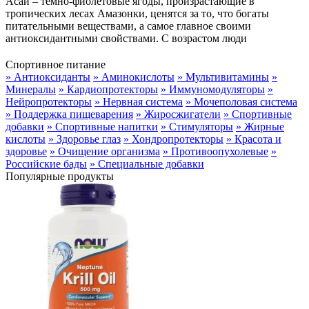
Асаи – темно-фиолетовые ягоды, произрастающие в
тропических лесах Амазонки, ценятся за то, что богаты
питательными веществами, а самое главное своими
антиоксидантными свойствами. С возрастом люди
Спортивное питание
» Антиоксиданты
» Аминокислоты
» Мультивитамины
»
Минералы
» Кардиопротекторы
» Иммуномодуляторы
»
Нейропротекторы
» Нервная система
» Мочеполовая система
» Поддержка пищеварения
» Жиросжигатели
» Спортивные
добавки
» Спортивные напитки
» Стимуляторы
» Жирные
кислоты
» Здоровье глаз
» Хондропротекторы
» Красота и
здоровье
» Очищение организма
» Противоопухолевые
»
Российские бады
» Специальные добавки
Популярные продукты