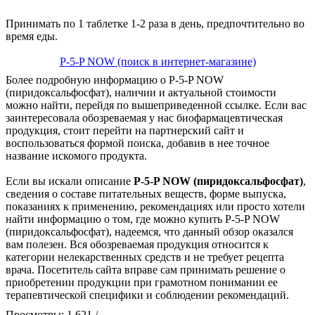
Принимать по 1 таблетке 1-2 раза в день, предпочтительно во
время еды.
P-5-P NOW (поиск в интернет-магазине)
Более подробную информацию о P-5-P NOW
(пиридоксальфосфат), наличии и актуальной стоимости
можно найти, перейдя по вышеприведенной ссылке. Если вас
заинтересовала обозреваемая у нас биофармацевтическая
продукция, стоит перейти на партнерский сайт и
воспользоваться формой поиска, добавив в нее точное
название искомого продукта.
Если вы искали описание
P-5-P NOW (пиридоксальфосфат)
,
сведения о составе питательных веществ, форме выпуска,
показаниях к применению, рекомендациях или просто хотели
найти информацию о том, где можно купить P-5-P NOW
(пиридоксальфосфат), надеемся, что данный обзор оказался
вам полезен. Вся обозреваемая продукция относится к
категории нелекарственных средств и не требует рецепта
врача. Посетитель сайта вправе сам принимать решение о
приобретении продукции при грамотном понимании ее
терапевтической специфики и соблюдении рекомендаций.
Просмотры: 1 621 /