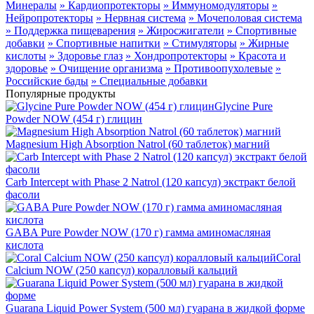
Минералы
» Кардиопротекторы
» Иммуномодуляторы
»
Нейропротекторы
» Нервная система
» Мочеполовая система
» Поддержка пищеварения
» Жиросжигатели
» Спортивные
добавки
» Спортивные напитки
» Стимуляторы
» Жирные
кислоты
» Здоровье глаз
» Хондропротекторы
» Красота и
здоровье
» Очищение организма
» Противоопухолевые
»
Российские бады
» Специальные добавки
Популярные продукты
Glycine Pure
Powder NOW (454 г) глицин
Magnesium High Absorption Natrol (60 таблеток) магний
Carb Intercept with Phase 2 Natrol (120 капсул) экстракт белой
фасоли
GABA Pure Powder NOW (170 г) гамма аминомасляная
кислота
Coral
Calcium NOW (250 капсул) коралловый кальций
Guarana Liquid Power System (500 мл) гуарана в жидкой форме