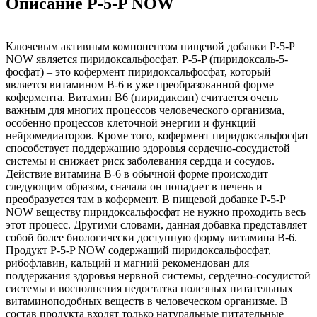
Описание P-5-P NOW
Ключевым активным компонентом пищевой добавки P-5-P
NOW является пиридоксальфосфат. P-5-P (пиридоксаль-5-
фосфат) – это кофермент пиридоксальфосфат, который
является витамином B-6 в уже преобразованной форме
кофермента. Витамин B6 (пиридиксин) считается очень
важным для многих процессов человеческого организма,
особенно процессов клеточной энергии и функций
нейромедиаторов. Кроме того, кофермент пиридоксальфосфат
способствует поддержанию здоровья сердечно-сосудистой
системы и снижает риск заболевания сердца и сосудов.
Действие витамина B-6 в обычной форме происходит
следующим образом, сначала он попадает в печень и
преобразуется там в кофермент. В пищевой добавке P-5-P
NOW веществу пиридоксальфосфат не нужно проходить весь
этот процесс. Другими словами, данная добавка представляет
собой более биологически доступную форму витамина В-6.
Продукт
P-5-P NOW
содержащий пиридоксальфосфат,
рибофлавин, кальций и магний рекомендован для
поддержания здоровья нервной системы, сердечно-сосудистой
системы и восполнения недостатка полезных питательных
витаминоподобных веществ в человеческом организме. В
состав продукта входят только натуральные питательные