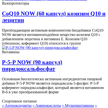
Вазопротекторы
CoQ10 NOW (60 капсул) коэнзим Q10 и
лецитин
Преобладающим активным компонентом биодобавки CoQ10
NOW является витаминоподобное вещество коэнзим Q10 с
добавлением лецитина и витамина Е. Коэнзим Q10
(убихинон, кофермент Q10) относится к группе
Витамины
P-5-P NOW (90 капсул)
пиридоксальфосфат
Основным биологически активным ингредиентом пищевой
добавки P-5-P NOW является пиридоксаль-5-фосфат. P-5-P
кофермент пиридоксальфосфат, который является витамином
B-6 в уже преобразованной форме
Спортивное питание
» Антиоксиданты
» Аминокислоты
» Мультивитамины
»