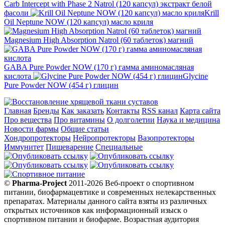
Carb Intercept with Phase 2 Natrol (120 капсул) экстракт белой
фасоли
Krill
Oil Neptune NOW (120 капсул) масло криля
Magnesium High Absorption Natrol (60 таблеток) магний
GABA Pure Powder NOW (170 г) гамма аминомасляная
кислота
Glycine
Pure Powder NOW (454 г) глицин
Главная
Бренды
Как заказать
Контакты
RSS канал
Карта сайта
Про вещества
Про витамины
О долголетии
Наука и медицина
Новости фармы
Общие статьи
Хондропротекторы
Нейропротекторы
Вазопротекторы
Иммунитет
Пищеварение
Специальные
©
Pharma-Project
2011-2026 Веб-проект о спортивном
питании, биофармацевтике и современных нелекарственных
препаратах. Материалы данного сайта взяты из различных
открытых источников как информационный изыск о
спортивном питании и биофарме. Возрастная аудитория