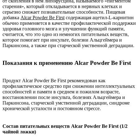
от скопления в нем липофусцина, называемого «пигментом
старения», который откладывается в нервных клетках и
серьезно снижает познавательные способности. Пищевая
добавка
Alcar Powder Be First
содержащая ацетил-L-карнитин
обычно применяется в качестве профилактической поддержки
здоровья головного мозга и улучшении функций памяти,
считается, что это одно из немногих питательных веществ,
которое помогает при инсульте, болезни Альцгеймера и
Паркинсона, а также при старческой умственной деградации.
Показания к применению Alcar Powder Be First
Продукт Alcar Powder Be First рекомендован как
профилактическое средство при снижении интеллектуальных
способностей и памяти в среднем и пожилом возрасте,
восстановлении после инсульта, болезнях Альцгеймера и
Паркинсона, старческой умственной деградации, синдроме
хронической усталости и постоянном стрессе.
Состав питательных веществ Alcar Powder Be First (1/2
чайной ложки)