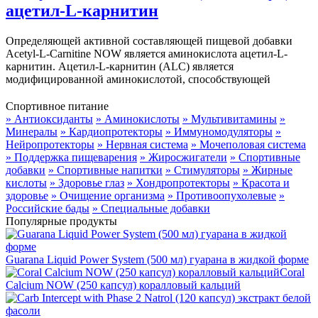
ацетил-L-карнитин
Определяющей активной составляющей пищевой добавки
Acetyl-L-Carnitine NOW является аминокислота ацетил-L-
карнитин. Ацетил-L-карнитин (ALC) является
модифицированной аминокислотой, способствующей
Спортивное питание
» Антиоксиданты
» Аминокислоты
» Мультивитамины
»
Минералы
» Кардиопротекторы
» Иммуномодуляторы
»
Нейропротекторы
» Нервная система
» Мочеполовая система
» Поддержка пищеварения
» Жиросжигатели
» Спортивные
добавки
» Спортивные напитки
» Стимуляторы
» Жирные
кислоты
» Здоровье глаз
» Хондропротекторы
» Красота и
здоровье
» Очищение организма
» Противоопухолевые
»
Российские бады
» Специальные добавки
Популярные продукты
Guarana Liquid Power System (500 мл) гуарана в жидкой форме
Coral
Calcium NOW (250 капсул) коралловый кальций