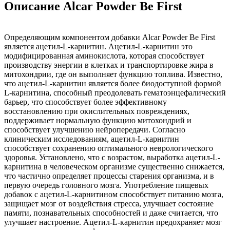
Описание Alcar Powder Be First
Определяющим компонентом добавки Alcar Powder Be First
является ацетил-L-карнитин. Ацетил-L-карнитин это
модифицированная аминокислота, которая способствует
производству энергии в клетках и транспортировке жира в
митохондрии, где он выполняет функцию топлива. Известно,
что ацетил-L-карнитин является более биодоступной формой
L-карнитина, способный преодолевать гематоэнцефалический
барьер, что способствует более эффективному
восстановлению при окислительных повреждениях,
поддерживает нормальную функцию митохондрий и
способствует улучшению нейропередачи. Согласно
клиническим исследованиям, ацетил-L-карнитин
способствует сохранению оптимального неврологического
здоровья. Установлено, что с возрастом, выработка ацетил-L-
карнитина в человеческом организме существенно снижается,
что частично определяет процессы старения организма, и в
первую очередь головного мозга. Употребление пищевых
добавок с ацетил-L-карнитином способствует питанию мозга,
защищает мозг от воздействия стресса, улучшает состояние
памяти, познавательных способностей и даже считается, что
улучшает настроение. Ацетил-L-карнитин предохраняет мозг