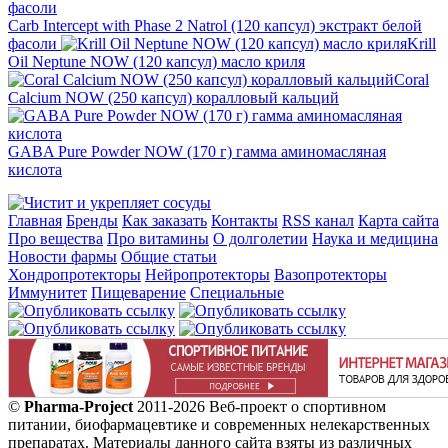
Carb Intercept with Phase 2 Natrol (120 капсул) экстракт белой
фасоли
Krill
Oil Neptune NOW (120 капсул) масло криля
Coral
Calcium NOW (250 капсул) коралловый кальций
GABA Pure Powder NOW (170 г) гамма аминомасляная
кислота
Главная
Бренды
Как заказать
Контакты
RSS канал
Карта сайта
Про вещества
Про витамины
О долголетии
Наука и медицина
Новости фармы
Общие статьи
Хондропротекторы
Нейропротекторы
Вазопротекторы
Иммунитет
Пищеварение
Специальные
©
Pharma-Project
2011-2026 Веб-проект о спортивном
питании, биофармацевтике и современных нелекарственных
препаратах. Материалы данного сайта взяты из различных