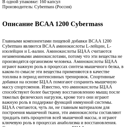
В одной упаковке: 160 капсул
Производитель: Cybermass (Россия)
Описание BCAA 1200 Cybermass
Главными компонентами пищевой добавки BCAA 1200
Cybermass являются BCAA аминокислоты L-лейцин, L-
изолейцин и L-валин. Аминокислоты БЦАА считаются
незаменимыми аминокислотами, потому что эти вещества не
производятся организмом человека. Аминокислоты БЦАА
играют важную роль в процессах синтеза мышечного белка, в
каком-то смысле эти вещества применяются в качестве
топлива в период интенсивных тренировок. Спортивные
добавки на основе БЦАА помогают сохранить мышечную
массу спортсменов. Известно, что аминокислоты БЦАА
способствуют более быстрому восстановлению мышц после
тяжелых физических нагрузок, кроме того они играют
важную роль в поддержке функций иммунной системы.
БЦАА считаются, чуть ли, не главным материалом для
построения мышечной ткани, эти аминокислоты составляют
тридцать пять процентов всей мышечной массы, и играют
ключевую роль в процессах анаболизма и восстановления.