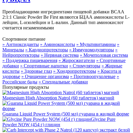
Преобладающими ингредиентами пищевой добавки BCAA
2:1:1 Classic Powder Be First являются БЦАА аминокислоты L-
лейцин, L-изолейцин и L-валин. Данный тип аминокислот
считается незаменимыми
Спортивное питание
» Антиоксиданты
» Аминокислоты
» Мультивитамины
»
Минералы
» Кардиопротекторы
» Иммуномодуляторы
»
Нейропротекторы
» Нервная система
» Мочеполовая система
» Поддержка пищеварения
» Жиросжигатели
» Спортивные
добавки
» Спортивные напитки
» Стимуляторы
» Жирные
кислоты
» Здоровье глаз
» Хондропротекторы
» Красота и
здоровье
» Очищение организма
» Противоопухолевые
»
Российские бады
» Специальные добавки
Популярные продукты
Magnesium High Absorption Natrol (60 таблеток) магний
Guarana Liquid Power System (500 мл) гуарана в жидкой форме
Glycine Pure
Powder NOW (454 г) глицин