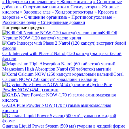
» Поддержка пищеварения
» Жиросжигатели
» Спортивные
добавки
» Спортивные напитки
» Стимуляторы
» Жирные
кислоты
» Здоровье глаз
» Хондропротекторы
» Красота и
здоровье
» Очищение организма
» Противоопухолевые
»
Российские бады
» Специальные добавки
Популярные продукты
Krill Oil
Neptune NOW (120 капсул) масло криля
Carb Intercept with Phase 2 Natrol (120 капсул) экстракт белой
фасоли
Magnesium High Absorption Natrol (60 таблеток) магний
Coral
Calcium NOW (250 капсул) коралловый кальций
Glycine Pure
Powder NOW (454 г) глицин
GABA Pure Powder NOW (170 г) гамма аминомасляная
кислота
Guarana Liquid Power System (500 мл) гуарана в жидкой форме