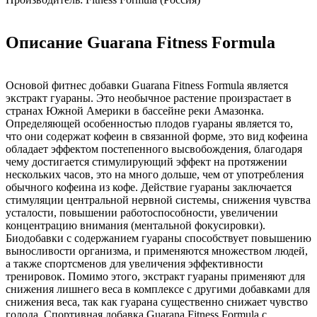
Описание Guarana Fitness Formula
Основой фитнес добавки Guarana Fitness Formula является
экстракт гуараны. Это необычное растение произрастает в
странах Южной Америки в бассейне реки Амазонка.
Определяющей особенностью плодов гуараны является то,
что они содержат кофеин в связанной форме, это вид кофеина
обладает эффектом постепенного высвобождения, благодаря
чему достигается стимулирующий эффект на протяжении
нескольких часов, это на много дольше, чем от употребления
обычного кофеина из кофе. Действие гуараны заключается
стимуляции центральной нервной системы, снижения чувства
усталости, повышении работоспособности, увеличении
концентрацию внимания (ментальной фокусировки).
Биодобавки с содержанием гуараны способствует повышению
выносливости организма, и применяются множеством людей,
а также спортсменов для увеличения эффективности
тренировок. Помимо этого, экстракт гуараны применяют для
снижения лишнего веса в комплексе с другими добавками для
снижения веса, так как гуарана существенно снижает чувство
голода. Спортивная добавка
Guarana Fitness Formula
с