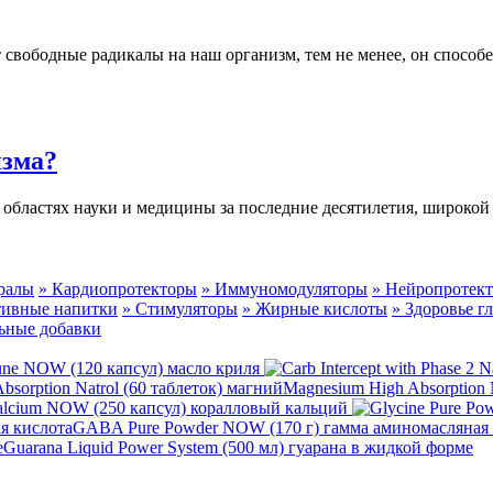
 свободные радикалы на наш организм, тем не менее, он способ
изма?
областях науки и медицины за последние десятилетия, широкой 
ралы
» Кардиопротекторы
» Иммуномодуляторы
» Нейропротек
тивные напитки
» Стимуляторы
» Жирные кислоты
» Здоровье гл
ьные добавки
ptune NOW (120 капсул) масло криля
Magnesium High Absorption 
alcium NOW (250 капсул) коралловый кальций
GABA Pure Powder NOW (170 г) гамма аминомасляная 
Guarana Liquid Power System (500 мл) гуарана в жидкой форме