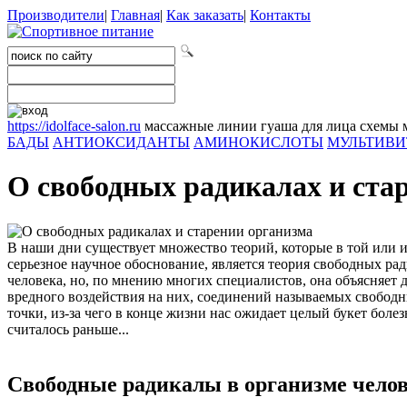
Производители
|
Главная
|
Как заказать
|
Контакты
https://idolface-salon.ru
массажные линии гуаша для лица схемы 
БАДЫ
АНТИОКСИДАНТЫ
АМИНОКИСЛОТЫ
МУЛЬТИВ
О свободных радикалах и ста
В наши дни существует множество теорий, которые в той или 
серьезное научное обоснование, является теория свободных ради
человека, но, по мнению многих специалистов, она объясняет д
вредного воздействия на них, соединений называемых свобод
точки, из-за чего в конце жизни нас ожидает целый букет боле
считалось раньше...
Свободные радикалы в организме чело