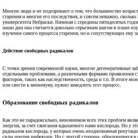
Многие люди и не подозревают о том, что большинство возрас
старения и многие его последствия, и совсем неважно, скольк
университета Небраски. Начиная с середины пятидесятых годов
наши дни она считается довольно серьезным шагом в плане изу
изучение самого процесса старения, но и сопутствующих ему з
Действие свободных радикалов
С точки зрения современной науки, многие дегенеративные заб
отдельными проблемами, а различными формами проявления с
факторов, таких как наследственность, среда и т.п. В итоге 
или свести к минимуму, нужно замедлить этот процесс.
Образование свободных радикалов
Как это не парадоксально, виновником всех этих проблем явля
энергия, за счет сжигания вдыхаемого нами кислорода. Но у э
радикалов кислорода, у которых очень неоднозначная репутац
силы против инфекции. Но с другой стороны, образующиеся в