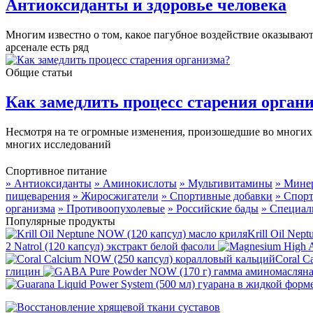
Антиоксиданты и здоровье человека
Многим известно о том, какое пагубное воздействие оказывают
арсенале есть ряд
Общие статьи
Как замедлить процесс старения орган
Несмотря на те огромные изменения, произошедшие во многих 
многих исследований
Спортивное питание
» Антиоксиданты
» Аминокислоты
» Мультивитамины
» Мине
пищеварения
» Жиросжигатели
» Спортивные добавки
» Спор
организма
» Противоопухолевые
» Российские бады
» Специал
Популярные продукты
Krill Oil Ne
2 Natrol (120 капсул) экстракт белой фасоли
Coral C
глицин