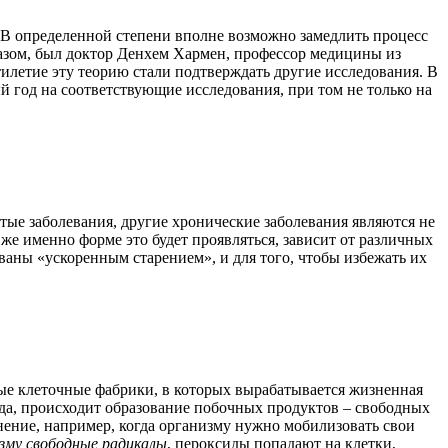
 В определенной степени вполне возможно замедлить процесс
бразом, был доктор Денхем Хармен, профессор медицины из
тилетие эту теорию стали подтверждать другие исследования. В
й год на соответствующие исследования, при том не только на
стые заболевания, другие хронические заболевания являются не
 же именно форме это будет проявляться, зависит от различных
званы «ускоренным старением», и для того, чтобы избежать их
чные клеточные фабрики, в которых вырабатывается жизненная
ода, происходит образование побочных продуктов – свободных
нение, например, когда организму нужно мобилизовать свои
изму свободные радикалы
, пероксиды попадают на клетки,