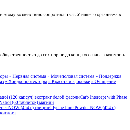
ен этому воздействию сопротивляться. У нашего организма в
общественностью до сих пор не до конца осознана значимость
торы
» Нервная система
» Мочеполовая система
» Поддержка
аз
» Хондропротекторы
» Красота и здоровье
» Очищение
Carb Intercept with Phase
Natrol (60 таблеток) магний
Glycine Pure Powder NOW (454 г)
кислота