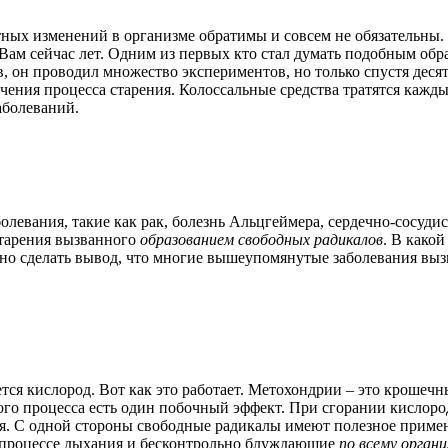
тных изменений в организме обратимы и совсем не обязательны.
о Вам сейчас лет. Одним из первых кто стал думать подобным о
, он проводил множество экспериментов, но только спустя деся
чения процесса старения. Колоссальные средства тратятся кажды
аболеваний.
олевания, такие как рак, болезнь Альцгеймера, сердечно-сосуди
тарения вызванного
образованием свободных радикалов
. В какой
можно сделать вывод, что многие вышеупомянутые заболевания вы
ется кислород. Вот как это работает. Метохондрии – это кроше
того процесса есть один побочный эффект. При сгорании кислор
ия. С одной стороны свободные радикалы имеют полезное приме
 процессе дыхания и бесконтрольно блуждающие
по всему орган