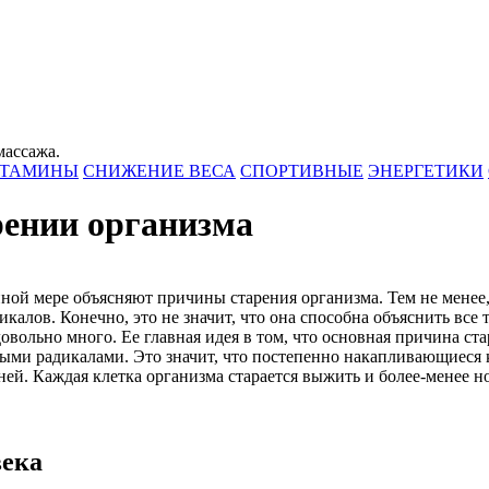
массажа.
ИТАМИНЫ
СНИЖЕНИЕ ВЕСА
СПОРТИВНЫЕ
ЭНЕРГЕТИКИ
рении организма
иной мере объясняют причины старения организма. Тем не мене
калов. Конечно, это не значит, что она способна объяснить все 
овольно много. Ее главная идея в том, что основная причина ста
ными радикалами. Это значит, что постепенно накапливающиеся 
зней. Каждая клетка организма старается выжить и более-менее 
века