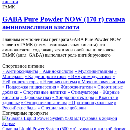
ГАМК
GABA Pure Powder NOW (170 г) гамма
аминомасляная кислота
Главным компонентом препарата GABA Pure Powder NOW
является ГАМК (гамма аминомасляная кислота) это
аминокислота, содержащаяся в мозговой ткани человека.
ГАМК (англ. GABA) выполняет роль ингибирующего
Спортивное питание
» Антиоксиданты
» Аминокислоты
» Мультивитамины
»
Минералы
» Кардиопротекторы
» Иммуномодуляторы
»
Нейропротекторы
» Нервная система
» Мочеполовая система
» Поддержка пищеварения
» Жиросжигатели
» Спортивные
добавки
» Спортивные напитки
» Стимуляторы
» Жирные
кислоты
» Здоровье глаз
» Хондропротекторы
» Красота и
здоровье
» Очищение организма
» Противоопухолевые
»
Российские бады
» Специальные добавки
Популярные продукты
Guarana Liquid Power System (500 мл) гуарана в жидкой форме