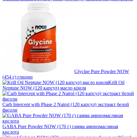
Glycine Pure Powder NOW
(454 г) глицин
Krill Oil
Neptune NOW (120 капсул) масло криля
Carb Intercept with Phase 2 Natrol (120 капсул) экстракт белой
фасоли
GABA Pure Powder NOW (170 г) гамма аминомасляная
кислота