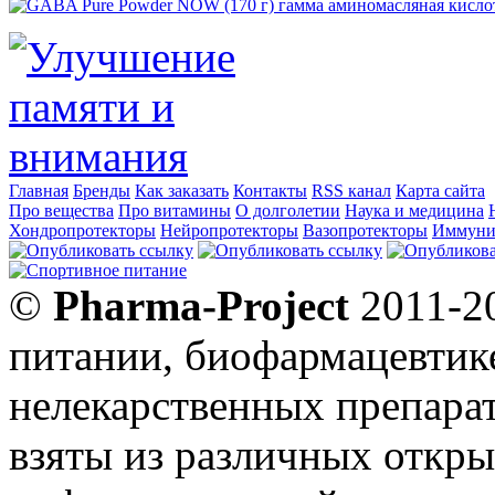
Главная
Бренды
Как заказать
Контакты
RSS канал
Карта сайта
Про вещества
Про витамины
О долголетии
Наука и медицина
Хондропротекторы
Нейропротекторы
Вазопротекторы
Иммуни
©
Pharma-Project
2011-20
питании, биофармацевтик
нелекарственных препарат
взяты из различных откры