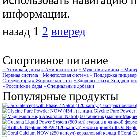
информации.
назад
1
2
вперед
Спортивное питание
» Антиоксиданты
» Аминокислоты
» Мультивитамины
» Мине
Нервная система
» Мочеполовая система
» Поддержка пищевар
Стимуляторы
» Жирные кислоты
» Здоровье глаз
» Хондропрот
» Российские бады
» Специальные добавки
Популярные продукты
Glycine Pure Powder
Magnes
Krill Oil Nep
Coral C