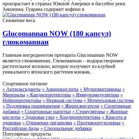
произрастает в странах Южной Америки в бассейне реки
Амазонка. Гуарана содержит кофеин в
Снижение веса
Glucomannan NOW (180 капсул)
глюкоманнан
Главным ингредиентом препарата Glucomannan NOW
является глюкоманнан. Глюкоманнан – водорастворимое
растительное волокно, которое получают из клубней
уникального японского растения конжак,
Спортивное питание
» Антиоксиданты
» Аминокислоты
» Мультивитамины
»
Минералы
» Кардиопротекторы
» Иммуномодуляторы
»
Нейропротекторы
» Нервная система
» Мочеполовая система
» Поддержка пищеварения
» Жиросжигатели
» Спортивные
добавки
» Спортивные напитки
» Стимуляторы
» Жирные
кислоты
» Здоровье глаз
» Хондропротекторы
» Красота и
здоровье
» Очищение организма
» Противоопухолевые
»
Российские бады
» Специальные добавки
Популярные продукты