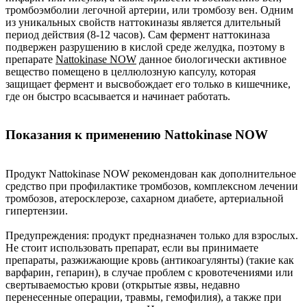
тромбоэмболии легочной артерии, или тромбозу вен. Одним
из уникальных свойств наттокиназы является длительный
период действия (8-12 часов). Сам фермент наттокиназа
подвержен разрушению в кислой среде желудка, поэтому в
препарате
Nattokinase NOW
данное биологически активное
вещество помещено в целлюлозную капсулу, которая
защищает фермент и высвобождает его только в кишечнике,
где он быстро всасывается и начинает работать.
Показания к применению Nattokinase NOW
Продукт Nattokinase NOW рекомендован как дополнительное
средство при профилактике тромбозов, комплексном лечении
тромбозов, атеросклерозе, сахарном диабете, артериальной
гипертензии.
Предупреждения: продукт предназначен только для взрослых.
Не стоит использовать препарат, если вы принимаете
препараты, разжижающие кровь (антикоагулянты) (такие как
варфарин, гепарин), в случае проблем с кровотечениями или
свертываемостью крови (открытые язвы, недавно
перенесенные операции, травмы, гемофилия), а также при