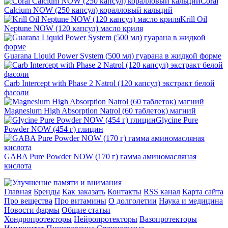
Coral
Calcium NOW (250 капсул) коралловый кальций
Krill Oil
Neptune NOW (120 капсул) масло криля
Guarana Liquid Power System (500 мл) гуарана в жидкой форме
Carb Intercept with Phase 2 Natrol (120 капсул) экстракт белой
фасоли
Magnesium High Absorption Natrol (60 таблеток) магний
Glycine Pure
Powder NOW (454 г) глицин
GABA Pure Powder NOW (170 г) гамма аминомасляная
кислота
Главная
Бренды
Как заказать
Контакты
RSS канал
Карта сайта
Про вещества
Про витамины
О долголетии
Наука и медицина
Новости фармы
Общие статьи
Хондропротекторы
Нейропротекторы
Вазопротекторы