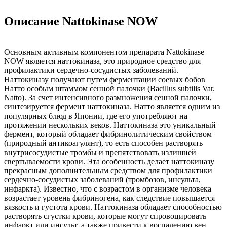
Описание Nattokinase NOW
Основным активным компонентом препарата Nattokinase
NOW является наттокиназа, это природное средство для
профилактики сердечно-сосудистых заболеваний.
Наттокиназу получают путем ферментации соевых бобов
Натто особым штаммом сенной палочки (Bacillus subtilis Var.
Natto). За счет интенсивного размножения сенной палочки,
синтезируется фермент наттокиназа. Натто является одним из
популярных блюд в Японии, где его употребляют на
протяжении нескольких веков. Наттокиназа это уникальный
фермент, который обладает фибринолитическим свойством
(природный антикоагулянт), то есть способен растворять
внутрисосудистые тромбы и препятствовать излишней
свертываемости крови. Эта особенность делает наттокиназу
прекрасным дополнительным средством для профилактики
сердечно-сосудистых заболеваний (тромбозов, инсульта,
инфаркта). Известно, что с возрастом в организме человека
возрастает уровень фибриногена, как следствие повышается
вязкость и густота крови. Наттокиназа обладает способностью
растворять сгустки крови, которые могут спровоцировать
инфаркт или инсульт, а также привести к воспалению вен,