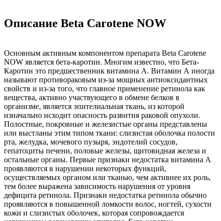
Описание Beta Carotene NOW
Основным активным компонентом препарата Beta Carotene
NOW является бета-каротин. Многим известно, что Бета-
Каротин это предшественник витамина А. Витамин А иногда
называют противораковым из-за мощных антиоксидантных
свойств и из-за того, что главное применение ретинола как
вещества, активно участвующего в обмене белков в
организме, является эпителиальная ткань, из которой
изначально исходит опасность развития раковой опухоли.
Полостные, покровные и железистые органы представлены
или выстланы этим типом ткани: слизистая оболочка полости
рта, желудка, мочевого пузыря, эндотелий сосудов,
гепатоциты печени, половые железы, щитовидная железа и
остальные органы. Первые признаки недостатка витамина А
проявляются в нарушении некоторых функций,
осуществляемых органом или тканью, чем активнее их роль,
тем более выражена зависимость нарушения от уровня
дефицита ретинола. Признаки недостатка ретинола обычно
проявляются в повышенной ломкости волос, ногтей, сухости
кожи и слизистых оболочек, которая сопровождается