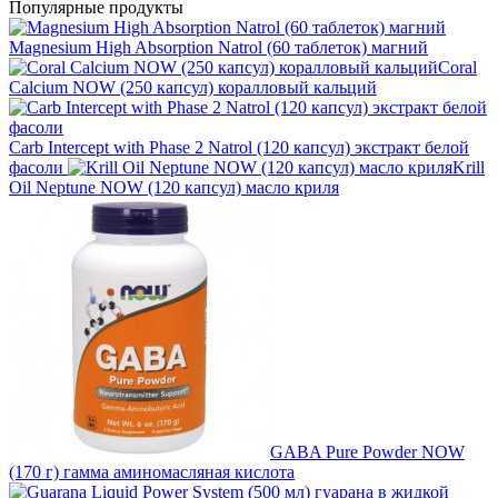
Популярные продукты
Magnesium High Absorption Natrol (60 таблеток) магний
Coral
Calcium NOW (250 капсул) коралловый кальций
Carb Intercept with Phase 2 Natrol (120 капсул) экстракт белой
фасоли
Krill
Oil Neptune NOW (120 капсул) масло криля
GABA Pure Powder NOW
(170 г) гамма аминомасляная кислота