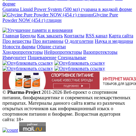
Guarana Liquid Power System (500 мл) гуарана в жидкой форме
Glycine Pure
Powder NOW (454 г) глицин
Главная
Бренды
Как заказать
Контакты
RSS канал
Карта сайта
Про вещества
Про витамины
О долголетии
Наука и медицина
Новости фармы
Общие статьи
Хондропротекторы
Нейропротекторы
Вазопротекторы
Иммунитет
Пищеварение
Специальные
©
Pharma-Project
2011-2026 Веб-проект о спортивном
питании, биофармацевтике и современных нелекарственных
препаратах. Материалы данного сайта взяты из различных
открытых источников как информационный изыск о
спортивном питании и биофарме. Возрастная аудитория
сайта: 18+