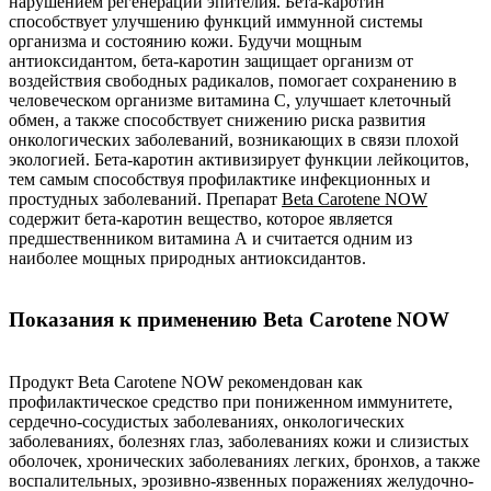
нарушением регенерации эпителия. Бета-каротин
способствует улучшению функций иммунной системы
организма и состоянию кожи. Будучи мощным
антиоксидантом, бета-каротин защищает организм от
воздействия свободных радикалов, помогает сохранению в
человеческом организме витамина С, улучшает клеточный
обмен, а также способствует снижению риска развития
онкологических заболеваний, возникающих в связи плохой
экологией. Бета-каротин активизирует функции лейкоцитов,
тем самым способствуя профилактике инфекционных и
простудных заболеваний. Препарат
Beta Carotene NOW
содержит бета-каротин вещество, которое является
предшественником витамина А и считается одним из
наиболее мощных природных антиоксидантов.
Показания к применению Beta Carotene NOW
Продукт Beta Carotene NOW рекомендован как
профилактическое средство при пониженном иммунитете,
сердечно-сосудистых заболеваниях, онкологических
заболеваниях, болезнях глаз, заболеваниях кожи и слизистых
оболочек, хронических заболеваниях легких, бронхов, а также
воспалительных, эрозивно-язвенных поражениях желудочно-