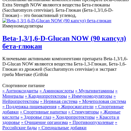
Extra Strength NOW являются вещества Бета-глюканы
(Saccharomyces cerevisiae). Бета-Глюкан (Бета-1,3/1,6-D-
Глюкан) – это биоактивный углевод,
Иммуномодуляторы
Beta-1,3/1,6-D-Glucan NOW (90 капсул)
бета-глюкан
Ключевыми активными компонентами препарата Beta-1,3/1,6-
D-Glucan NOW являются вещества Бета-1,3-Глюкан, Бета-1,6-
Глюкан из дрожжей (Saccharomyces cerevisiae) и экстракт
гриба Миетаке (Grifola
Спортивное питание
» Антиоксиданты
» Аминокислоты
» Мультивитамины
»
Минералы
» Кардиопротекторы
» Иммуномодуляторы
»
Нейропротекторы
» Нервная система
» Мочеполовая система
» Поддержка пищеварения
» Жиросжигатели
» Спортивные
добавки
» Спортивные напитки
» Стимуляторы
» Жирные
кислоты
» Здоровье глаз
» Хондропротекторы
» Красота и
здоровье
» Очищение организма
» Противоопухолевые
»
Российские бады
» Специальные добавки