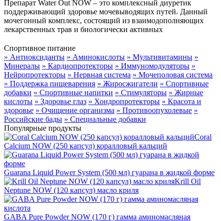
Препарат Water Out NOW – это комплексный диуретик
поддерживающий здоровье мочевыводящих путей. Данный
мочегонный комплекс, состоящий из взаимодополняющих
лекарственных трав и биологически активных
Спортивное питание
» Антиоксиданты
» Аминокислоты
» Мультивитамины
»
Минералы
» Кардиопротекторы
» Иммуномодуляторы
»
Нейропротекторы
» Нервная система
» Мочеполовая система
» Поддержка пищеварения
» Жиросжигатели
» Спортивные
добавки
» Спортивные напитки
» Стимуляторы
» Жирные
кислоты
» Здоровье глаз
» Хондропротекторы
» Красота и
здоровье
» Очищение организма
» Противоопухолевые
»
Российские бады
» Специальные добавки
Популярные продукты
Coral
Calcium NOW (250 капсул) коралловый кальций
Guarana Liquid Power System (500 мл) гуарана в жидкой форме
Krill Oil
Neptune NOW (120 капсул) масло криля
GABA Pure Powder NOW (170 г) гамма аминомасляная