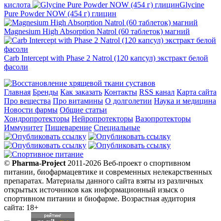
кислота
Glycine
Pure Powder NOW (454 г) глицин
Magnesium High Absorption Natrol (60 таблеток) магний
Carb Intercept with Phase 2 Natrol (120 капсул) экстракт белой
фасоли
Главная
Бренды
Как заказать
Контакты
RSS канал
Карта сайта
Про вещества
Про витамины
О долголетии
Наука и медицина
Новости фармы
Общие статьи
Хондропротекторы
Нейропротекторы
Вазопротекторы
Иммунитет
Пищеварение
Специальные
©
Pharma-Project
2011-2026 Веб-проект о спортивном
питании, биофармацевтике и современных нелекарственных
препаратах. Материалы данного сайта взяты из различных
открытых источников как информационный изыск о
спортивном питании и биофарме. Возрастная аудитория
сайта: 18+