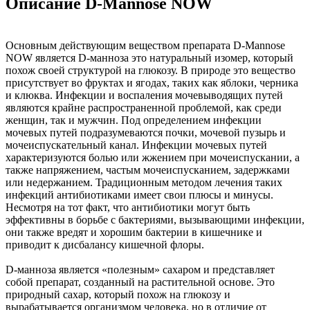
Описание D-Mannose NOW
Основным действующим веществом препарата D-Mannose
NOW является D-манноза это натуральный изомер, который
похож своей структурой на глюкозу. В природе это вещество
присутствует во фруктах и ягодах, таких как яблоки, черника
и клюква. Инфекции и воспаления мочевыводящих путей
являются крайне распространенной проблемой, как среди
женщин, так и мужчин. Под определением инфекции
мочевых путей подразумеваются почки, мочевой пузырь и
мочеиспускательный канал. Инфекции мочевых путей
характеризуются болью или жжением при мочеиспускании, а
также напряжением, частым мочеиспусканием, задержками
или недержанием. Традиционным методом лечения таких
инфекций антибиотиками имеет свои плюсы и минусы.
Несмотря на тот факт, что антибиотики могут быть
эффективны в борьбе с бактериями, вызывающими инфекции,
они также вредят и хорошим бактерии в кишечнике и
приводит к дисбалансу кишечной флоры.
D-манноза является «полезным» сахаром и представляет
собой препарат, созданный на растительной основе. Это
природный сахар, который похож на глюкозу и
вырабатывается организмом человека, но в отличие от