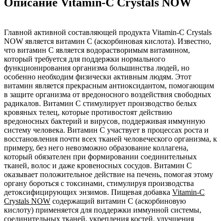
Описание Vitamin-C Crystals NOW
Главной активной составляющей продукта Vitamin-C Crystals
NOW является витамин С (аскорбиновая кислота). Известно,
что витамин С является водорастворимым витамином,
который требуется для поддержки нормального
функционирования организма большинства людей, но
особенно необходим физически активным людям. Этот
витамин является прекрасным антиоксидантом, помогающим
в защите организма от вредоносного воздействия свободных
радикалов. Витамин С стимулирует производство белых
кровяных телец, которые противостоят действию
вредоносных бактерий и вирусов, поддерживая иммунную
систему человека. Витамин С участвует в процессах роста и
восстановления почти всех тканей человеческого организма, к
примеру, без него невозможно образование коллагена,
который обязателен при формировании соединительных
тканей, волос и даже кровеносных сосудов. Витамин С
оказывает положительное действие на печень, помогая этому
органу бороться с токсинами, стимулируя производства
детоксифицирующих энзимов. Пищевая добавка
Vitamin-C
Crystals NOW
содержащий витамин C (аскорбиновую
кислоту) применяется для поддержки иммунной системы,
соединительных тканей, укрепления костей, улучшения