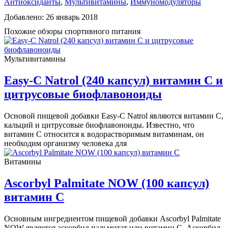
Антиоксиданты
,
Мультивитамины
,
Иммуномодуляторы
Добавлено: 26 январь 2018
Похожие обзоры спортивного питания
Мультивитамины
Easy-C Natrol (240 капсул) витамин С и
цитрусовые биофлавоноиды
Основой пищевой добавки Easy-C Natrol являются витамин С,
кальций и цитрусовые биофлавоноиды. Известно, что
витамин С относится к водорастворимым витаминам, он
необходим организму человека для
Витамины
Ascorbyl Palmitate NOW (100 капсул)
витамин C
Основным ингредиентом пищевой добавки Ascorbyl Palmitate
NOW является аскорбил пальмитат или витамин C. Аскорбил