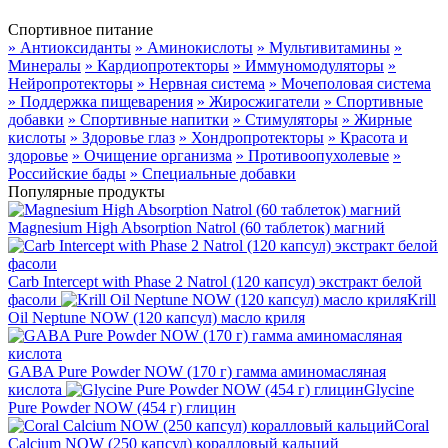
Спортивное питание
» Антиоксиданты
» Аминокислоты
» Мультивитамины
»
Минералы
» Кардиопротекторы
» Иммуномодуляторы
»
Нейропротекторы
» Нервная система
» Мочеполовая система
» Поддержка пищеварения
» Жиросжигатели
» Спортивные
добавки
» Спортивные напитки
» Стимуляторы
» Жирные
кислоты
» Здоровье глаз
» Хондропротекторы
» Красота и
здоровье
» Очищение организма
» Противоопухолевые
»
Российские бады
» Специальные добавки
Популярные продукты
Magnesium High Absorption Natrol (60 таблеток) магний
Carb Intercept with Phase 2 Natrol (120 капсул) экстракт белой
фасоли
Krill
Oil Neptune NOW (120 капсул) масло криля
GABA Pure Powder NOW (170 г) гамма аминомасляная
кислота
Glycine
Pure Powder NOW (454 г) глицин
Coral
Calcium NOW (250 капсул) коралловый кальций