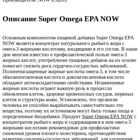
Описание Super Omega EPA NOW
Основным компонентом пищевой добавки Super Omega EPA
NOW является концентрат натурального рыбьего жира с
омега-3 жирными кислотами, входящими в его состав. В наши
дни многим известно о профилактической пользе омега-3
жирных кислот, употребление пищевых добавок на их основе
помогает снизить риск сердечно-сосудистых заболеваний.
Полиненасыщенные жирные кислоты омега-3, в том числе
эйкозапентаеновая кислота и докозагексаеновая кислота
обладают антиоксидантными свойствами. Незаменимые
жирные кислоты играют важную роль в процессах
обновления клеток, здоровье кровеносных сосудов, нервных
клеток и структуры кожи. Установлено, что организм
человека не способен вырабатывать самостоятельно эти
вещества, поэтому их источником могут быть только пища и
определенные биодобавки. Продукт
Super Omega EPA NOW
с
концентратом рыбьего жира и содержащимся в нем омега-3
жирными кислотами рекомендован для профилактики
снижения уровня плохого холестерина, противодействия
развитию сердечно-сосудистых заболеваний, для улучшения