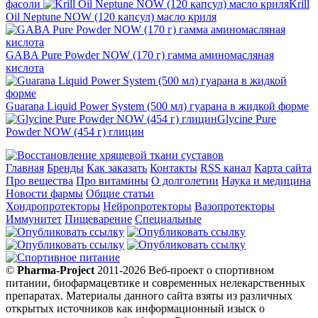
фасоли
Krill
Oil Neptune NOW (120 капсул) масло криля
GABA Pure Powder NOW (170 г) гамма аминомасляная
кислота
Guarana Liquid Power System (500 мл) гуарана в жидкой форме
Glycine Pure
Powder NOW (454 г) глицин
Главная
Бренды
Как заказать
Контакты
RSS канал
Карта сайта
Про вещества
Про витамины
О долголетии
Наука и медицина
Новости фармы
Общие статьи
Хондропротекторы
Нейропротекторы
Вазопротекторы
Иммунитет
Пищеварение
Специальные
©
Pharma-Project
2011-2026 Веб-проект о спортивном
питании, биофармацевтике и современных нелекарственных
препаратах. Материалы данного сайта взяты из различных
открытых источников как информационный изыск о