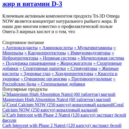
жир и витамин D-3
Ключевым активным компонентом продукта Tri-3D Omega
NOW является концентрат натурального рыбьего жира. В
наши дни многим известно о профилактической пользе
Омега-3 жирных кислот и о том, что
Спортивное питание
» Антиоксиданты
» Аминокислоты
» Мультивитамины
»
Минералы
» Кардиопротекторы
» Иммуномодуляторы
»
Нейропротекторы
» Нервная система
» Мочеполовая система
» Поддержка пищеварения
» Жиросжигатели
» Спортивные
добавки
» Спортивные напитки
» Стимуляторы
» Жирные
кислоты
» Здоровье глаз
» Хондропротекторы
» Красота и
здоровье
» Очищение организма
» Противоопухолевые
»
Российские бады
» Специальные добавки
Популярные продукты
Magnesium High Absorption Natrol (60 таблеток) магний
Coral
Calcium NOW (250 капсул) коралловый кальций
Carb Intercept with Phase 2 Natrol (120 капсул) экстракт белой