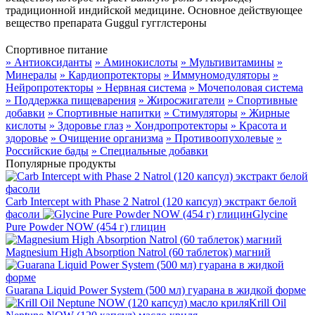
традиционной индийской медицине. Основное действующее
вещество препарата Guggul гугглстероны
Спортивное питание
» Антиоксиданты
» Аминокислоты
» Мультивитамины
»
Минералы
» Кардиопротекторы
» Иммуномодуляторы
»
Нейропротекторы
» Нервная система
» Мочеполовая система
» Поддержка пищеварения
» Жиросжигатели
» Спортивные
добавки
» Спортивные напитки
» Стимуляторы
» Жирные
кислоты
» Здоровье глаз
» Хондропротекторы
» Красота и
здоровье
» Очищение организма
» Противоопухолевые
»
Российские бады
» Специальные добавки
Популярные продукты
Carb Intercept with Phase 2 Natrol (120 капсул) экстракт белой
фасоли
Glycine
Pure Powder NOW (454 г) глицин
Magnesium High Absorption Natrol (60 таблеток) магний
Guarana Liquid Power System (500 мл) гуарана в жидкой форме
Krill Oil