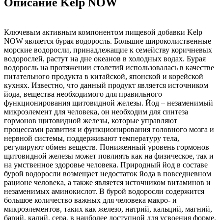
Описание Kelp NOW
Ключевым активным компонентом пищевой добавки Kelp
NOW является бурая водоросль. Большие широколиственные
морские водоросли, принадлежащие к семейству коричневых
водорослей, растут на дне океанов в холодных водах. Бурая
водоросль на протяжении столетий использовалась в качестве
питательного продукта в китайской, японской и корейской
кухнях. Известно, что данный продукт является источником
йода, вещества необходимого для правильного
функционирования щитовидной железы. Йод – незаменимый
микроэлемент для человека, он необходим для синтеза
гормонов щитовидной железы, которые управляют
процессами развития и функционирования головного мозга и
нервной системы, поддерживают температуру тела,
регулируют обмен веществ. Пониженный уровень гормонов
щитовидной железы может повлиять как на физическое, так и
на умственное здоровье человека. Природный йод в составе
бурой водоросли возмещает недостаток йода в повседневном
рационе человека, а также является источником витаминов и
незаменимых аминокислот. В бурой водоросли содержится
большое количество важных для человека макро- и
микроэлементов, таких как железо, натрий, кальций, магний,
барий, калий, сера, в наиболее доступной для усвоения форме.