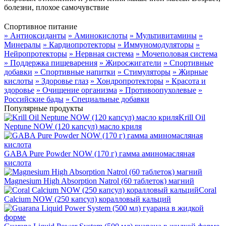
болезни, плохое самочувствие
Спортивное питание
» Антиоксиданты
» Аминокислоты
» Мультивитамины
»
Минералы
» Кардиопротекторы
» Иммуномодуляторы
»
Нейропротекторы
» Нервная система
» Мочеполовая система
» Поддержка пищеварения
» Жиросжигатели
» Спортивные
добавки
» Спортивные напитки
» Стимуляторы
» Жирные
кислоты
» Здоровье глаз
» Хондропротекторы
» Красота и
здоровье
» Очищение организма
» Противоопухолевые
»
Российские бады
» Специальные добавки
Популярные продукты
Krill Oil
Neptune NOW (120 капсул) масло криля
GABA Pure Powder NOW (170 г) гамма аминомасляная
кислота
Magnesium High Absorption Natrol (60 таблеток) магний
Coral
Calcium NOW (250 капсул) коралловый кальций