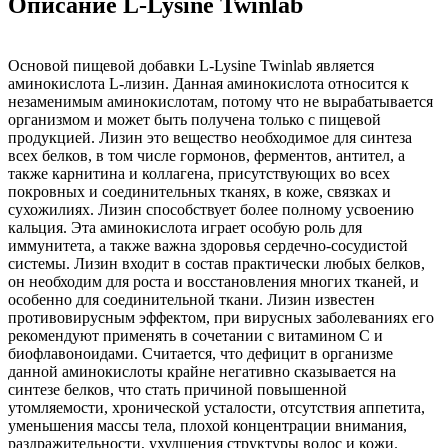
Описание L-Lysine Twinlab
Основой пищевой добавки L-Lysine Twinlab является
аминокислота L-лизин. Данная аминокислота относится к
незаменимым аминокислотам, потому что не вырабатывается
организмом и может быть получена только с пищевой
продукцией. Лизин это вещество необходимое для синтеза
всех белков, в том числе гормонов, ферментов, антител, а
также карнитина и коллагена, присутствующих во всех
покровных и соединительных тканях, в коже, связках и
сухожилиях. Лизин способствует более полному усвоению
кальция. Эта аминокислота играет особую роль для
иммунитета, а также важна здоровья сердечно-сосудистой
системы. Лизин входит в состав практически любых белков,
он необходим для роста и восстановления многих тканей, и
особенно для соединительной ткани. Лизин известен
противовирусным эффектом, при вирусных заболеваниях его
рекомендуют применять в сочетании с витамином С и
биофлавоноидами. Считается, что дефицит в организме
данной аминокислоты крайне негативно сказывается на
синтезе белков, что стать причиной повышенной
утомляемости, хронической усталости, отсутствия аппетита,
уменьшения массы тела, плохой концентрации внимания,
раздражительности, ухудшения структуры волос и кожи.