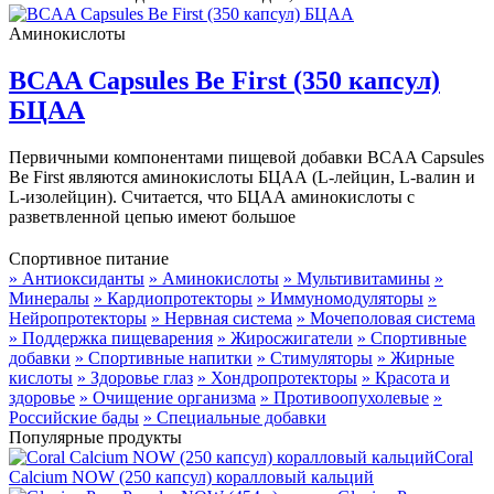
Аминокислоты
BCAA Capsules Be First (350 капсул)
БЦАА
Первичными компонентами пищевой добавки BCAA Capsules
Be First являются аминокислоты БЦАА (L-лейцин, L-валин и
L-изолейцин). Считается, что БЦАА аминокислоты с
разветвленной цепью имеют большое
Спортивное питание
» Антиоксиданты
» Аминокислоты
» Мультивитамины
»
Минералы
» Кардиопротекторы
» Иммуномодуляторы
»
Нейропротекторы
» Нервная система
» Мочеполовая система
» Поддержка пищеварения
» Жиросжигатели
» Спортивные
добавки
» Спортивные напитки
» Стимуляторы
» Жирные
кислоты
» Здоровье глаз
» Хондропротекторы
» Красота и
здоровье
» Очищение организма
» Противоопухолевые
»
Российские бады
» Специальные добавки
Популярные продукты
Coral
Calcium NOW (250 капсул) коралловый кальций