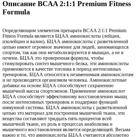
Описание BCAA 2:1:1 Premium Fitness
Formula
Определяющим элементом препарата BCAA 2:1:1 Premium
Fitness Formula являются БЦАА аминокислоты (лейцин,
изолейцин и валин). БЦАА аминокислоты с разветвленной
цепью имеют огромное значение для людей, занимающихся
спортом, так как они метаболизируются в мышцах, а не в
печени. БЦАА это проверенная формула, чтобы
стимулировать синтез мышечного белка, эти аминокислоты
применяются в качестве топлива в период интенсивных
тренировок. БЦАА относится к незаменимым аминокислотам
и не производятся организмом человека. Аминокислотные
добавки на основе БЦАА способствуют сохранению
мышечной массы спортсменов. Применение аминокислот
БЦАА способствует эффективному восстановлению мышц
после интенсивных тренировок и поддержке функций
иммунной системы. БЦАА аминокислоты с разветвленной
цепью это материал для построения мышечной ткани, эти
вещества составляют тридцать пять процентов всей
мышечной ткани, их роль в процессах анаболизма и
мышечного восстановления является определяющей. Весьма
важно и то, что аминокислоты БЦАА считаются абсолютно