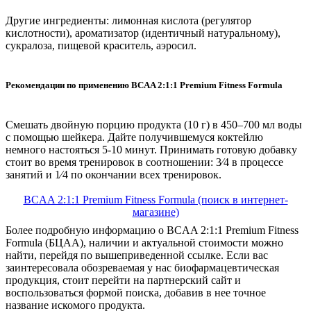
Другие ингредиенты: лимонная кислота (регулятор
кислотности), ароматизатор (идентичный натуральному),
сукралоза, пищевой краситель, аэросил.
Рекомендации по применению BCAA 2:1:1 Premium Fitness Formula
Смешать двойную порцию продукта (10 г) в 450–700 мл воды
с помощью шейкера. Дайте получившемуся коктейлю
немного настояться 5-10 минут. Принимать готовую добавку
стоит во время тренировок в соотношении: 3⁄4 в процессе
занятий и 1⁄4 по окончании всех тренировок.
BCAA 2:1:1 Premium Fitness Formula (поиск в интернет-
магазине)
Более подробную информацию о BCAA 2:1:1 Premium Fitness
Formula (БЦАА), наличии и актуальной стоимости можно
найти, перейдя по вышеприведенной ссылке. Если вас
заинтересовала обозреваемая у нас биофармацевтическая
продукция, стоит перейти на партнерский сайт и
воспользоваться формой поиска, добавив в нее точное
название искомого продукта.