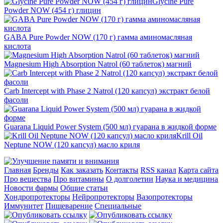
Glycine Pure
Powder NOW (454 г) глицин
GABA Pure Powder NOW (170 г) гамма аминомасляная
кислота
Magnesium High Absorption Natrol (60 таблеток) магний
Carb Intercept with Phase 2 Natrol (120 капсул) экстракт белой
фасоли
Guarana Liquid Power System (500 мл) гуарана в жидкой форме
Krill Oil
Neptune NOW (120 капсул) масло криля
Главная
Бренды
Как заказать
Контакты
RSS канал
Карта сайта
Про вещества
Про витамины
О долголетии
Наука и медицина
Новости фармы
Общие статьи
Хондропротекторы
Нейропротекторы
Вазопротекторы
Иммунитет
Пищеварение
Специальные