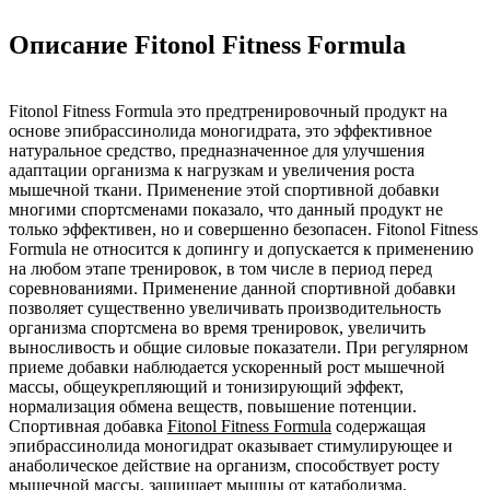
Описание Fitonol Fitness Formula
Fitonol Fitness Formula это предтренировочный продукт на
основе эпибрассинолида моногидрата, это эффективное
натуральное средство, предназначенное для улучшения
адаптации организма к нагрузкам и увеличения роста
мышечной ткани. Применение этой спортивной добавки
многими спортсменами показало, что данный продукт не
только эффективен, но и совершенно безопасен. Fitonol Fitness
Formula не относится к допингу и допускается к применению
на любом этапе тренировок, в том числе в период перед
соревнованиями. Применение данной спортивной добавки
позволяет существенно увеличивать производительность
организма спортсмена во время тренировок, увеличить
выносливость и общие силовые показатели. При регулярном
приеме добавки наблюдается ускоренный рост мышечной
массы, общеукрепляющий и тонизирующий эффект,
нормализация обмена веществ, повышение потенции.
Спортивная добавка
Fitonol Fitness Formula
содержащая
эпибрассинолида моногидрат оказывает стимулирующее и
анаболическое действие на организм, способствует росту
мышечной массы, защищает мышцы от катаболизма,