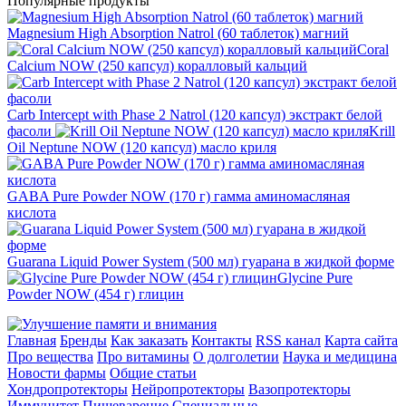
Популярные продукты
Magnesium High Absorption Natrol (60 таблеток) магний
Coral
Calcium NOW (250 капсул) коралловый кальций
Carb Intercept with Phase 2 Natrol (120 капсул) экстракт белой
фасоли
Krill
Oil Neptune NOW (120 капсул) масло криля
GABA Pure Powder NOW (170 г) гамма аминомасляная
кислота
Guarana Liquid Power System (500 мл) гуарана в жидкой форме
Glycine Pure
Powder NOW (454 г) глицин
Главная
Бренды
Как заказать
Контакты
RSS канал
Карта сайта
Про вещества
Про витамины
О долголетии
Наука и медицина
Новости фармы
Общие статьи
Хондропротекторы
Нейропротекторы
Вазопротекторы
Иммунитет
Пищеварение
Специальные