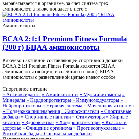
вырабатывается в организме, за счет синтеза трех
аминокислот, а также попадает в него с
Аминокислоты
BCAA 2:1:1 Premium Fitness Formula
(200 г) БЦАА аминокислоты
Ключевой активной составляющей спортивной добавки
BCAA 2:1:1 Premium Fitness Formula являются БЦАА
аминокислоты (лейцин, изолейцин и валин). БЦАА
аминокислоты с разветвленной цепью имеют особое
Спортивное питание
» Антиоксиданты
» Аминокислоты
» Мультивитамины
»
Минералы
» Кардиопротекторы
» Иммуномодуляторы
»
Нейропротекторы
» Нервная система
» Мочеполовая система
» Поддержка пищеварения
» Жиросжигатели
» Спортивные
добавки
» Спортивные напитки
» Стимуляторы
» Жирные
кислоты
» Здоровье глаз
» Хондропротекторы
» Красота и
здоровье
» Очищение организма
» Противоопухолевые
»
Российские бады
» Специальные добавки