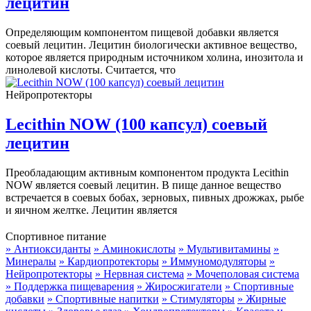
лецитин
Определяющим компонентом пищевой добавки является
соевый лецитин. Лецитин биологически активное вещество,
которое является природным источником холина, инозитола и
линолевой кислоты. Считается, что
Нейропротекторы
Lecithin NOW (100 капсул) соевый
лецитин
Преобладающим активным компонентом продукта Lecithin
NOW является соевый лецитин. В пище данное вещество
встречается в соевых бобах, зерновых, пивных дрожжах, рыбе
и яичном желтке. Лецитин является
Спортивное питание
» Антиоксиданты
» Аминокислоты
» Мультивитамины
»
Минералы
» Кардиопротекторы
» Иммуномодуляторы
»
Нейропротекторы
» Нервная система
» Мочеполовая система
» Поддержка пищеварения
» Жиросжигатели
» Спортивные
добавки
» Спортивные напитки
» Стимуляторы
» Жирные