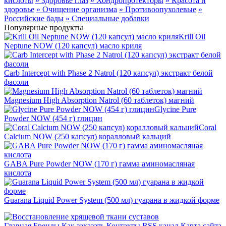
кислоты
» Здоровье глаз
» Хондропротекторы
» Красота и
здоровье
» Очищение организма
» Противоопухолевые
»
Российские бады
» Специальные добавки
Популярные продукты
Krill Oil
Neptune NOW (120 капсул) масло криля
Carb Intercept with Phase 2 Natrol (120 капсул) экстракт белой
фасоли
Magnesium High Absorption Natrol (60 таблеток) магний
Glycine Pure
Powder NOW (454 г) глицин
Coral
Calcium NOW (250 капсул) коралловый кальций
GABA Pure Powder NOW (170 г) гамма аминомасляная
кислота
Guarana Liquid Power System (500 мл) гуарана в жидкой форме
Главная
Бренды
Как заказать
Контакты
RSS канал
Карта сайта