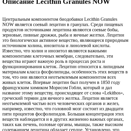
Описание Lecithin Granules NOW
Центральным компонентом биодобавки Lecithin Granules
NOW является соевый лецитин в гранулах. Среди пищевых
продуктов источниками лецитина являются соевые бобы,
зерновые, пивные дрожжи, рыба и яичные желтки. Лецитин
это биологически активное вещество, являющееся природным
источником холина, инозитола и линолевой кислоты.
Известно, что холин и инозитол являются важными
компонентами клеточных мембран, следовательно, эти
вещества играют важную роль в процессах роста и
функционирования клеток. Лецитин относится к липидным
материалам класса фосфолипиды, особенность этих веществ в
том, что они являются неотъемлемым компонентом всех
живых клеток. Впервые лецитин был получен в 1850 году
французским химиком Морисом Гобли, который и дал
название этому веществу, происходящее от слова «Lekithos»,
греческий термин для яичного желтка. Лецитин является
неотъемлемой частью всех человеческих органов и желез,
например, известно, что головной мозг состоит из двадцати
пяти процентов фосфолипидов. Большая концентрация этих
веществ наблюдается и в других жизненно важных органах,
таких как печень, половые органы, мышцы, также высоким
содержанием лецитина обладает сердце. Установлено, что