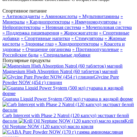
Спортивное питание
» Антиоксиданты
» Аминокислоты
» Мультивитамины
»
Минералы
» Кардиопротекторы
» Иммуномодуляторы
»
Нейропротекторы
» Нервная система
» Мочеполовая система
» Поддержка пищеварения
» Жиросжигатели
» Спортивные
добавки
» Спортивные напитки
» Стимуляторы
» Жирные
кислоты
» Здоровье глаз
» Хондропротекторы
» Красота и
здоровье
» Очищение организма
» Противоопухолевые
»
Российские бады
» Специальные добавки
Популярные продукты
Magnesium High Absorption Natrol (60 таблеток) магний
Glycine Pure
Powder NOW (454 г) глицин
Guarana Liquid Power System (500 мл) гуарана в жидкой форме
Carb Intercept with Phase 2 Natrol (120 капсул) экстракт белой
фасоли
Krill
Oil Neptune NOW (120 капсул) масло криля