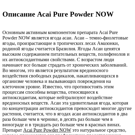
Описание Acai Pure Powder NOW
Основным активным компонентом препарата Acai Pure
Powder NOW является ягода асаи. Асаи – темно-фиолетовые
ягоды, произрастающие в тропических лесах Амазонки,
родиной ягоды считается Бразилия. Ягоды Асаи ценятся
высоким содержанием питательных веществ, полифенолов и
их антиоксидантными свойствами. С возрастом люди
начинают все больше страдать от хронических заболеваний.
Во многом, это является результатом вредоносного
воздействия свободных радикалов, накапливающихся в
организме человека и вызывающих повреждения на
клеточном уровне. Известно, что противостоять этим
процессам способны вещества, относящиеся к
антиоксидантам, которые нейтрализуют воздействие
вредоносных веществ. Асаи эта удивительная ягода, которая
по концентрации антиоксидантов превосходит многие другие
растения, считается, что в ягодах асаи антиоксидантов в два
раза больше чем в чернике, в десять раз больше чем в
винограде и в тридцать раз больше чем в красных винах.
Препарат
Acai Pure Powder NOW
это натуральное средство,