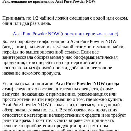
Рекомендации по применению Acai Pure Powder NOW
Принимать по 1/2 чайной ложки смешивая с водой или соком,
один или два раз в день.
Acai Pure Powder NOW (поиск в интернет-магазине)
Более подробную информацию о Acai Pure Powder NOW
(ягода асаи), наличии и актуальной стоимости можно найти,
перейдя по вышеприведенной ссылке. Если вас
заинтересовала обозреваемая у нас биофармацевтическая
продукция, стоит перейти на партнерский сайт и
воспользоваться формой поиска, добавив в нее точное
название искомого продукта.
Если вы искали описание
Acai Pure Powder NOW (ягода
асаи)
, сведения о составе питательных веществ, форме
выпуска, показаниях к применению, рекомендациях или
просто хотели найти информацию о том, где можно купить
Acai Pure Powder NOW (ягода асаи), надеемся, что данный
обзор оказался вам полезен. Вся обозреваемая продукция
относится к категории нелекарственных средств и не требует
рецепта врача. Посетитель сайта вправе сам принимать
решение о приобретении продукции при грамотном
понимании ее терапевтической специфики и соблюдении