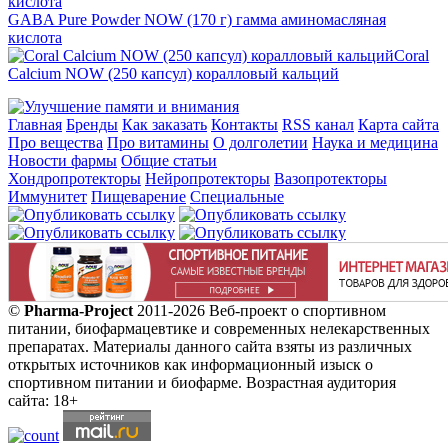
GABA Pure Powder NOW (170 г) гамма аминомасляная
кислота
Coral
Calcium NOW (250 капсул) коралловый кальций
Главная
Бренды
Как заказать
Контакты
RSS канал
Карта сайта
Про вещества
Про витамины
О долголетии
Наука и медицина
Новости фармы
Общие статьи
Хондропротекторы
Нейропротекторы
Вазопротекторы
Иммунитет
Пищеварение
Специальные
©
Pharma-Project
2011-2026 Веб-проект о спортивном
питании, биофармацевтике и современных нелекарственных
препаратах. Материалы данного сайта взяты из различных
открытых источников как информационный изыск о
спортивном питании и биофарме. Возрастная аудитория
сайта: 18+