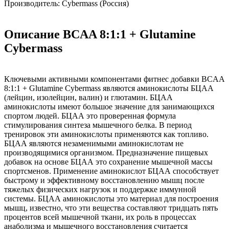
Производитель: Cybermass (Россия)
Описание BCAA 8:1:1 + Glutamine
Cybermass
Ключевыми активными компонентами фитнес добавки BCAA
8:1:1 + Glutamine Cybermass являются аминокислоты БЦАА
(лейцин, изолейцин, валин) и глютамин. БЦАА
аминокислоты имеют большое значение для занимающихся
спортом людей. БЦАА это проверенная формула
стимулирования синтеза мышечного белка. В период
тренировок эти аминокислоты применяются как топливо.
БЦАА являются незаменимыми аминокислотам не
производящимися организмом. Предназначение пищевых
добавок на основе БЦАА это сохранение мышечной массы
спортсменов. Применение аминокислот БЦАА способствует
быстрому и эффективному восстановлению мышц после
тяжелых физических нагрузок и поддержке иммунной
системы. БЦАА аминокислоты это материал для построения
мышц, известно, что эти вещества составляют тридцать пять
процентов всей мышечной ткани, их роль в процессах
анаболизма и мышечного восстановления считается