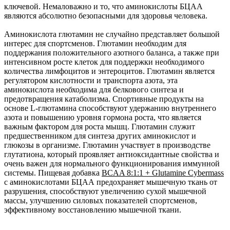
ключевой. Немаловажно и то, что аминокислоты БЦАА
являются абсолютно безопасными для здоровья человека.
Аминокислота глютамин не случайно представляет большой
интерес для спортсменов. Глютамин необходим для
поддержания положительного азотного баланса, а также при
интенсивном росте клеток для поддержки необходимого
количества лимфоцитов и энтероцитов. Глютамин является
регулятором кислотности и транспорта азота, эта
аминокислота необходима для белкового синтеза и
предотвращения катаболизма. Спортивные продукты на
основе L-глютамина способствуют удержанию внутреннего
азота и повышению уровня гормона роста, что является
важным фактором для роста мышц. Глютамин служит
предшественником для синтеза других аминокислот и
глюкозы в организме. Глютамин участвует в производстве
глутатиона, который проявляет антиоксидантные свойства и
очень важен для нормального функционирования иммунной
системы. Пищевая добавка
BCAA 8:1:1 + Glutamine Cybermass
с аминокислотами БЦАА предохраняет мышечную ткань от
разрушения, способствуют увеличению сухой мышечной
массы, улучшению силовых показателей спортсменов,
эффективному восстановлению мышечной ткани.