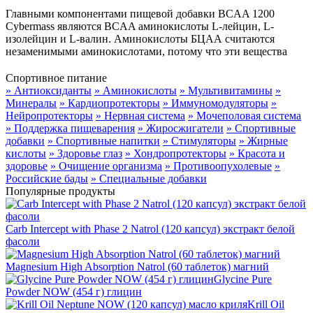
Главными компонентами пищевой добавки BCAA 1200
Cybermass являются BCAA аминокислоты L-лейцин, L-
изолейцин и L-валин. Аминокислоты БЦАА считаются
незаменимыми аминокислотами, потому что эти вещества
Спортивное питание
» Антиоксиданты
» Аминокислоты
» Мультивитамины
»
Минералы
» Кардиопротекторы
» Иммуномодуляторы
»
Нейропротекторы
» Нервная система
» Мочеполовая система
» Поддержка пищеварения
» Жиросжигатели
» Спортивные
добавки
» Спортивные напитки
» Стимуляторы
» Жирные
кислоты
» Здоровье глаз
» Хондропротекторы
» Красота и
здоровье
» Очищение организма
» Противоопухолевые
»
Российские бады
» Специальные добавки
Популярные продукты
Carb Intercept with Phase 2 Natrol (120 капсул) экстракт белой
фасоли
Magnesium High Absorption Natrol (60 таблеток) магний
Glycine Pure
Powder NOW (454 г) глицин
Krill Oil