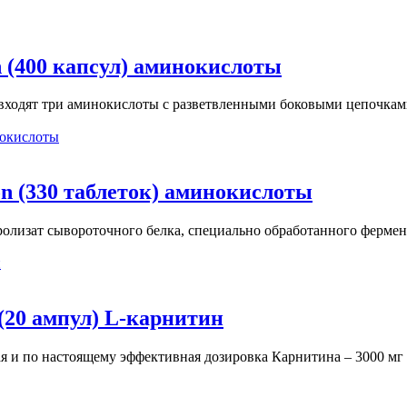
n (400 капсул) аминокислоты
входят три аминокислоты с разветвленными боковыми цепочками
on (330 таблеток) аминокислоты
дролизат сывороточного белка, специально обработанного ферм
 (20 ампул) L-карнитин
сокая и по настоящему эффективная дозировка Карнитина – 3000 м