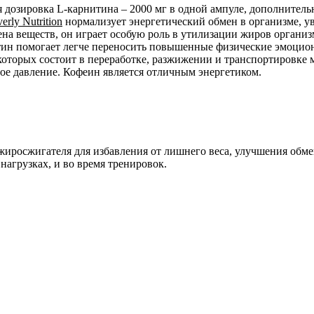
 дозировка L-карнитина – 2000 мг в одной ампуле, дополнитель
rly Nutrition
нормализует энергетический обмен в организме, у
а веществ, он играет особую роль в утилизации жиров организ
тин помогает легче переносить повышенные физические эмоцион
 которых состоит в переработке, разжижении и транспортировке 
ное давление. Кофеин является отличным энергетиком.
 жиросжигателя для избавления от лишнего веса, улучшения обме
нагрузках, и во время тренировок.