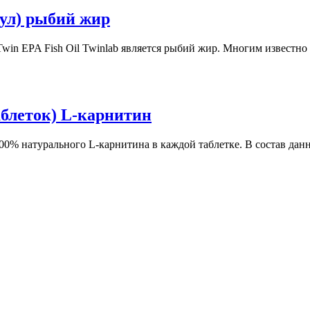
сул) рыбий жир
 EPA Fish Oil Twinlab является рыбий жир. Многим известно о
таблеток) L-карнитин
 100% натурального L-карнитина в каждой таблетке. В состав дан