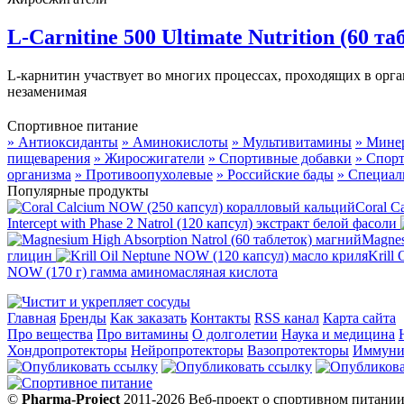
L-Carnitine 500 Ultimate Nutrition (60 т
L-карнитин участвует во многих процессах, проходящих в орга
незаменимая
Спортивное питание
» Антиоксиданты
» Аминокислоты
» Мультивитамины
» Мине
пищеварения
» Жиросжигатели
» Спортивные добавки
» Спор
организма
» Противоопухолевые
» Российские бады
» Специал
Популярные продукты
Coral C
Intercept with Phase 2 Natrol (120 капсул) экстракт белой фасоли
Magnes
глицин
Krill
NOW (170 г) гамма аминомасляная кислота
Главная
Бренды
Как заказать
Контакты
RSS канал
Карта сайта
Про вещества
Про витамины
О долголетии
Наука и медицина
Хондропротекторы
Нейропротекторы
Вазопротекторы
Иммуни
©
Pharma-Project
2011-2026 Веб-проект о спортивном питании