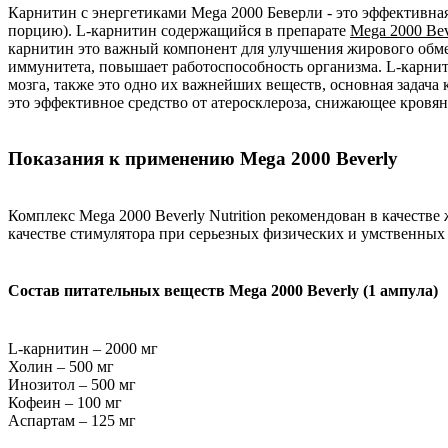
Карнитин с энергетиками Mega 2000 Беверли - это эффективная
порцию). L-карнитин содержащийся в препарате
Mega 2000 Beve
карнитин это важный компонент для улучшения жирового обмен
иммунитета, повышает работоспособность организма. L-карни
мозга, также это одно их важнейших веществ, основная задача
это эффективное средство от атеросклероза, снижающее кровя
Показания к применению Mega 2000 Beverly
Комплекс Mega 2000 Beverly Nutrition рекомендован в качестве
качестве стимулятора при серьезных физических и умственных 
Состав питательных веществ Mega 2000 Beverly (1 ампула)
L-карнитин – 2000 мг
Холин – 500 мг
Инозитол – 500 мг
Кофеин – 100 мг
Аспартам – 125 мг