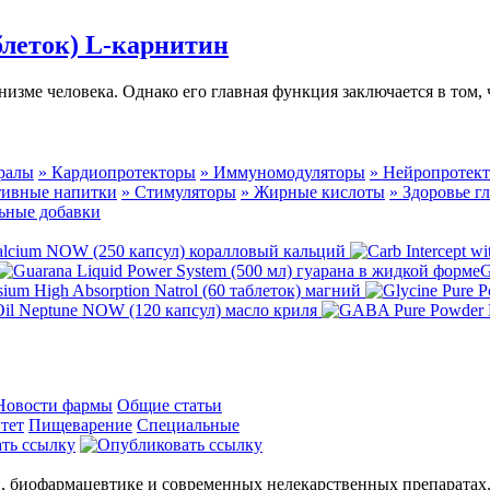
аблеток) L-карнитин
низме человека. Однако его главная функция заключается в том,
ралы
» Кардиопротекторы
» Иммуномодуляторы
» Нейропротек
тивные напитки
» Стимуляторы
» Жирные кислоты
» Здоровье гл
ьные добавки
alcium NOW (250 капсул) коралловый кальций
G
ium High Absorption Natrol (60 таблеток) магний
 Oil Neptune NOW (120 капсул) масло криля
Новости фармы
Общие статьи
тет
Пищеварение
Специальные
, биофармацевтике и современных нелекарственных препаратах.