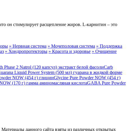
 что он стимулирует расщепление жиров. L-карнитин – это
торы
» Нервная система
» Мочеполовая система
» Поддержка
аз
» Хондропротекторы
» Красота и здоровье
» Очищение
Carb
uarana Liquid Power System (500 мл) гуарана в жидкой форме
Glycine Pure Powder NOW (454 г)
GABA Pure Powder
 Материалы данного сайта взяты из различных открытых