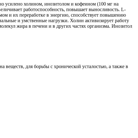
но усилено холином, инозитолом и кофеином (100 мг на
величивает работоспособность, повышает выносливость. L-
мом и их переработке в энергию, способствует повышению
альные и умственные нагрузки. Холин активизирует работу
молекул жира в печени и в других частях организма. Инозитол
на веществ, для борьбы с хронической усталостью, а также в