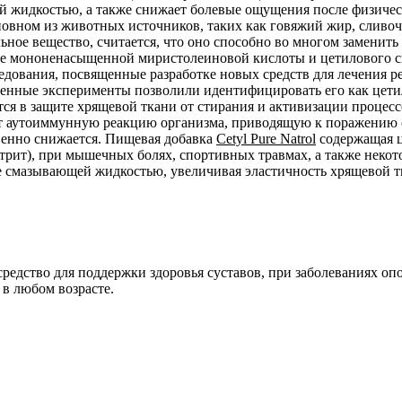
ей жидкостью, а также снижает болевые ощущения после физичес
вном из животных источников, таких как говяжий жир, сливочн
ьное вещество, считается, что оно способно во многом замени
ние мононенасыщенной миристолеиновой кислоты и цетилового 
ледования, посвященные разработке новых средств для лечения 
енные эксперименты позволили идентифицировать его как цетил
ся в защите хрящевой ткани от стирания и активизации процессо
ит аутоиммунную реакцию организма, приводящую к поражению с
венно снижается. Пищевая добавка
Cetyl Pure Natrol
содержащая ц
ртрит), при мышечных болях, спортивных травмах, а также неко
е смазывающей жидкостью, увеличивая эластичность хрящевой тк
 средство для поддержки здоровья суставов, при заболеваниях о
 в любом возрасте.