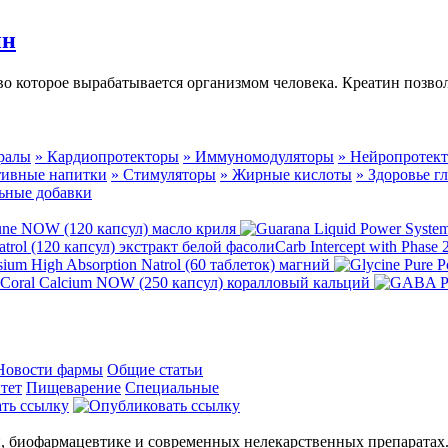
ин
ство которое вырабатывается организмом человека. Креатин позв
ралы
» Кардиопротекторы
» Иммуномодуляторы
» Нейропротек
тивные напитки
» Стимуляторы
» Жирные кислоты
» Здоровье гл
ьные добавки
ptune NOW (120 капсул) масло криля
Carb Intercept with Phase
ium High Absorption Natrol (60 таблеток) магний
Coral Calcium NOW (250 капсул) коралловый кальций
Новости фармы
Общие статьи
тет
Пищеварение
Специальные
, биофармацевтике и современных нелекарственных препаратах.