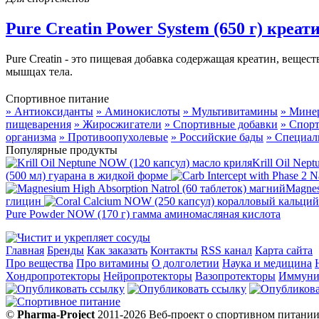
Pure Creatin Power System (650 г) креат
Pure Creatin - это пищевая добавка содержащая креатин, веще
мышцах тела.
Спортивное питание
» Антиоксиданты
» Аминокислоты
» Мультивитамины
» Мине
пищеварения
» Жиросжигатели
» Спортивные добавки
» Спор
организма
» Противоопухолевые
» Российские бады
» Специал
Популярные продукты
Krill Oil Ne
(500 мл) гуарана в жидкой форме
Magnes
глицин
Pure Powder NOW (170 г) гамма аминомасляная кислота
Главная
Бренды
Как заказать
Контакты
RSS канал
Карта сайта
Про вещества
Про витамины
О долголетии
Наука и медицина
Хондропротекторы
Нейропротекторы
Вазопротекторы
Иммуни
©
Pharma-Project
2011-2026 Веб-проект о спортивном питании