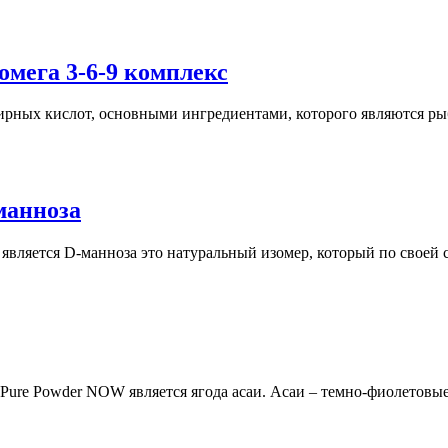
 омега 3-6-9 комплекс
жирных кислот, основными ингредиентами, которого являются ры
манноза
ляется D-манноза это натуральный изомер, который по своей с
ure Powder NOW является ягода асаи. Асаи – темно-фиолетовые