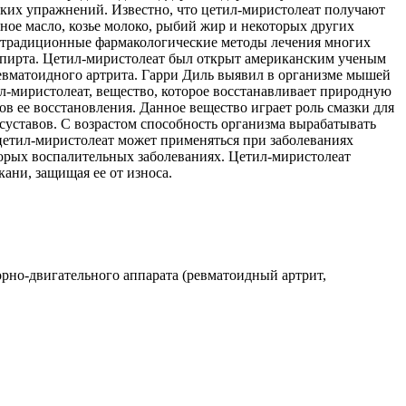
ких упражнений. Известно, что цетил-миристолеат получают
ое масло, козье молоко, рыбий жир и некоторых других
ть традиционные фармакологические методы лечения многих
спирта. Цетил-миристолеат был открыт американским ученым
ревматоидного артрита. Гарри Диль выявил в организме мышей
-миристолеат, вещество, которое восстанавливает природную
в ее восстановления. Данное вещество играет роль смазки для
уставов. С возрастом способность организма вырабатывать
етил-миристолеат может применяться при заболеваниях
торых воспалительных заболеваниях. Цетил-миристолеат
ани, защищая ее от износа.
порно-двигательного аппарата (ревматоидный артрит,