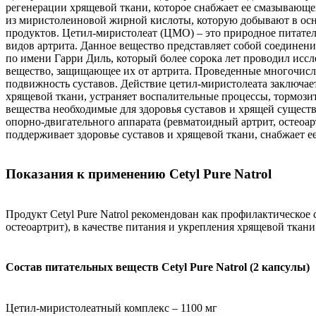
регенерации хрящевой ткани, которое снабжает ее смазывающ
из миристолеиновой жирной кислоты, которую добывают в осно
продуктов. Цетил-миристолеат (ЦМО) – это природное питател
видов артрита. Данное вещество представляет собой соедине
по имени Гарри Диль, который более сорока лет проводил исс
вещество, защищающее их от артрита. Проведенные многочисл
подвижность суставов. Действие цетил-миристолеата заключает
хрящевой ткани, устраняет воспалительные процессы, тормоз
вещества необходимые для здоровья суставов и хрящей сущест
опорно-двигательного аппарата (ревматоидный артрит, остеоа
поддерживает здоровье суставов и хрящевой ткани, снабжает е
Показания к применению Cetyl Pure Natrol
Продукт Cetyl Pure Natrol рекомендован как профилактическое
остеоартрит), в качестве питания и укрепления хрящевой ткани
Состав питательных веществ Cetyl Pure Natrol (2 капсулы)
Цетил-миристолеатный комплекс – 1100 мг