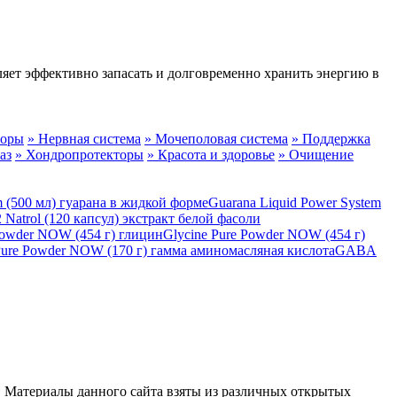
оляет эффективно запасать и долговременно хранить энергию в
торы
» Нервная система
» Мочеполовая система
» Поддержка
аз
» Хондропротекторы
» Красота и здоровье
» Очищение
Guarana Liquid Power System
 2 Natrol (120 капсул) экстракт белой фасоли
Glycine Pure Powder NOW (454 г)
GABA
 Материалы данного сайта взяты из различных открытых