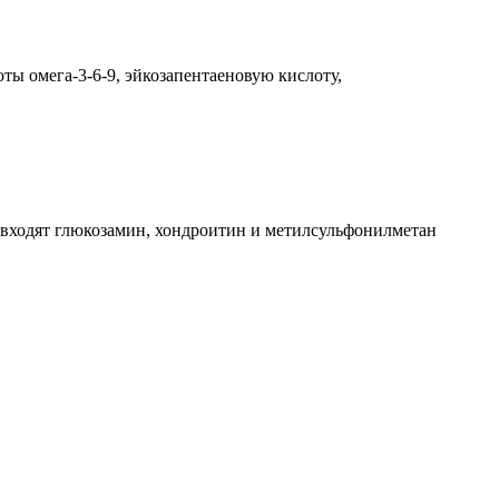
ты омега-3-6-9, эйкозапентаеновую кислоту,
в входят глюкозамин, хондроитин и метилсульфонилметан