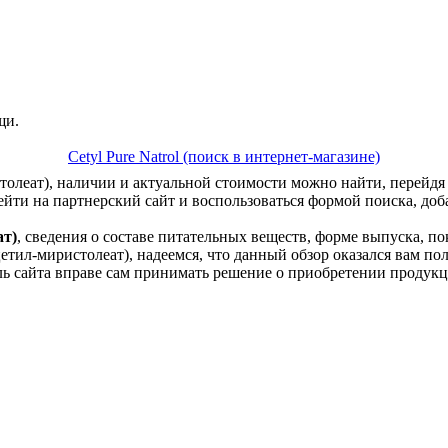
щи.
Cetyl Pure Natrol (поиск в интернет-магазине)
столеат), наличии и актуальной стоимости можно найти, перейдя
ейти на партнерский сайт и воспользоваться формой поиска, доб
ат)
, сведения о составе питательных веществ, форме выпуска, п
цетил-миристолеат), надеемся, что данный обзор оказался вам по
тель сайта вправе сам принимать решение о приобретении проду