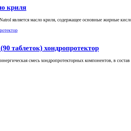
сло криля
Natrol является масло криля, содержащее основные жирные кисло
 (90 таблеток) хондропротектор
 синергическая смесь хондропротекторных компонентов, в соста