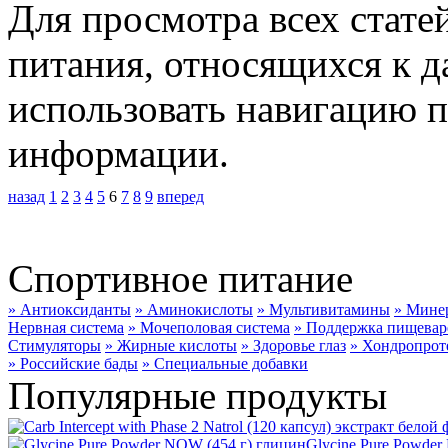
Для просмотра всех стате
питания, относящихся к д
использовать навигацию п
информации.
назад
1
2
3
4
5
6
7
8
9
вперед
Спортивное питание
» Антиоксиданты
» Аминокислоты
» Мультивитамины
» Мине
Нервная система
» Мочеполовая система
» Поддержка пищевар
Стимуляторы
» Жирные кислоты
» Здоровье глаз
» Хондропрот
» Российские бады
» Специальные добавки
Популярные продукты
Glycine Pure Powder