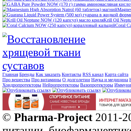
Magnes
Krill Oil Nep
Coral C
Главная
Бренды
Как заказать
Контакты
RSS канал
Карта сайта
Про вещества
Про витамины
О долголетии
Наука и медицина
Хондропротекторы
Нейропротекторы
Вазопротекторы
Иммуни
©
Pharma-Project
2011-20
питании, биофармацевтик